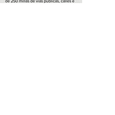
de 250 millas de vías públicas, calles e
infraestructura. Esto incluye reparación
y mantenimiento de asfalto y concreto,
mantenimiento y construcción de
puentes, reemplazo de señales de
tráfico, mantenimiento de desagües
pluviales, limpieza y mantenimiento de
depósitos de retención y construcción
de aceras, bordillos, cunetas y cunetas
transversales de concreto. During
emergencias, el Departamento de
Carreteras responde proporcionando
barricadas de seguridad vial y otras
advertencias durante inundaciones u
otras condiciones inusuales y corrige
cualquier condición vial insegura que
pueda existir.
El Departamento de Mantenimiento de
Flotas
es responsable del
mantenimiento y la operación de más
de 60 vehículos y piezas de equipo en