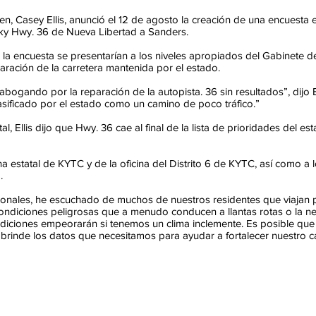
n, Casey Ellis, anunció el 12 de agosto la creación de una encuesta e
cky Hwy. 36 de Nueva Libertad a Sanders.
e la encuesta se presentarían a los niveles apropiados del Gabinete
aración de la carretera mantenida por el estado.
bogando por la reparación de la autopista. 36 sin resultados”, dijo 
lasificado por el estado como un camino de poco tráfico.”
tal, Ellis dijo que Hwy. 36 cae al final de la lista de prioridades del e
cina estatal de KYTC y de la oficina del Distrito 6 de KYTC, así como a 
o.
nales, he escuchado de muchos de nuestros residentes que viajan por
ondiciones peligrosas que a menudo conducen a llantas rotas o la ne
ndiciones empeorarán si tenemos un clima inclemente. Es posible que
rinde los datos que necesitamos para ayudar a fortalecer nuestro c