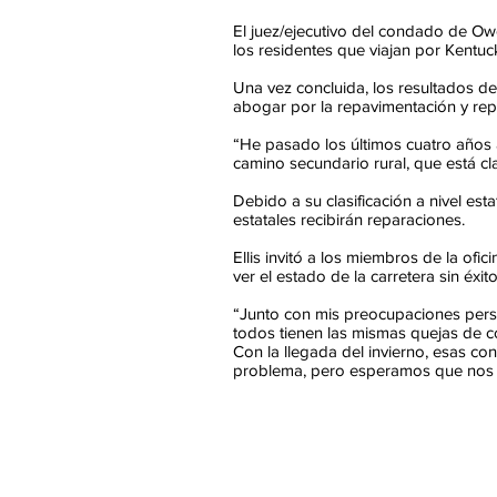
El juez/ejecutivo del condado de Owe
los residentes que viajan por Kentu
Una vez concluida, los resultados d
abogar por la repavimentación y rep
“He pasado los últimos cuatro años a
camino secundario rural, que está c
Debido a su clasificación a nivel esta
estatales recibirán reparaciones.
Ellis invitó a los miembros de la ofi
ver el estado de la carretera sin éxit
“Junto con mis preocupaciones perso
todos tienen las mismas quejas de c
Con la llegada del invierno, esas co
problema, pero esperamos que nos b